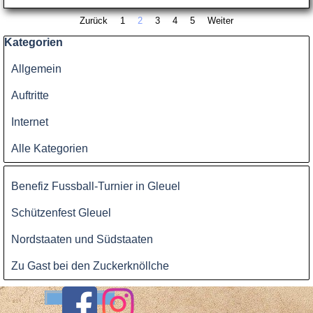
Zurück
Gehen Sie zu Seite:
1
Aktuelle Seite:
2
Gehen Sie zu Seite:
3
Gehen Sie zu Seite:
4
Gehen Sie zu Seite:
5
Weiter
Block überspringen Kategorien
Kategorien
Allgemein
Auftritte
Internet
Alle Kategorien
Block überspringen
Benefiz Fussball-Turnier in Gleuel
Schützenfest Gleuel
Nordstaaten und Südstaaten
Zu Gast bei den Zuckerknöllche
Benutzername:
Passwort: