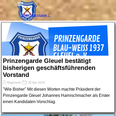
Direkt zum Seiteninhalt
Menü überspringen
Select Language
▼
Prinzengarde Gleuel bestätigt
bisherigen geschäftsführenden
Vorstand
Allgemein
30 Apr 2025
"Wie Bisher" Mit diesen Worten machte Präsident der
Prinzengarde Gleuel Johannes Harnischmacher als Erster
einen Kandidaten-Vorschlag