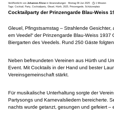
Veröffentlicht von
Johannes Klose
in
Veranstaltungen
· Montag 09 Jun 2025 ·
1 Minuten
Tags:
Cocktail
,
Party
,
Cocktailparty
,
Gleuel
,
Hürth
,
2025
,
Prinzengarde
,
Schützenplatz
Cocktailparty der Prinzengarde Blau-Weiss 19
Gleuel, Pfingstsamstag – Strahlende Gesichter, 
em Veedel“ der Prinzengarde Blau-Weiss 1937 Gl
Biergarten des Veedels. Rund 250 Gäste folgten d
Neben befreundeten Vereinen aus Hürth und U
Event. Mit Cocktails in der Hand und bester Lau
Vereinsgemeinschaft stärkt.
Für musikalische Unterhaltung sorgte der Vere
Partysongs und Karnevalsliedern bereicherte. Se
nachts wurde getanzt, gesungen und gefeiert –