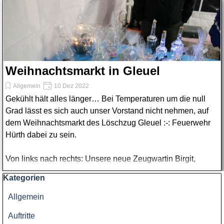
Weihnachtsmarkt in Gleuel
Allgemein
10 Dez 2022
Gekühlt hält alles länger… Bei Temperaturen um die null
Grad lässt es sich auch unser Vorstand nicht nehmen, auf
dem Weihnachtsmarkt des Löschzug Gleuel :-: Feuerwehr
Hürth dabei zu sein.
Von links nach rechts: Unsere neue Zeugwartin Birgit,
Schriftführerin Sonja. Vorsitzender Johannes und
Block überspringen Kategorien
Kategorien
Lagerverwalter Sascha.
Allgemein
Wir wünschen Euch allen einen schönen 3. Advent und eine
Auftritte
tolle Vorweihnachtszeit. 🎁