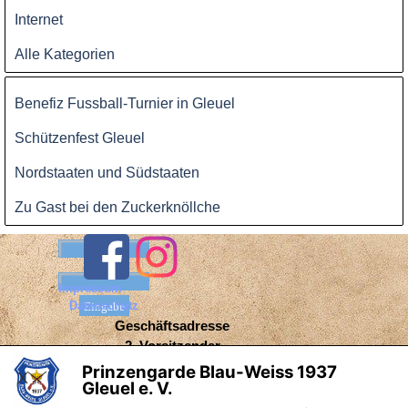
Internet
Alle Kategorien
Block überspringen
Benefiz Fussball-Turnier in Gleuel
Schützenfest Gleuel
Nordstaaten und Südstaaten
Zu Gast bei den Zuckerknöllche
Benutzername:
Passwort:
Impressum
Datenschutz
Geschäftsadresse
2. Vorsitzender
Wolfgang Eckhoff
Prinzengarde Blau-Weiss 1937
X
Gleuel e. V.
Bergmannstraße 104
50354 Hürth-Gleuel