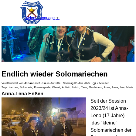
Direkt zum Seiteninhalt
Menü überspringen
Select Language
▼
Endlich wieder Solomariechen
Veröffentlicht von
Johannes Klose
in
Auftritte
· Sonntag 05 Jan 2025 ·
2 Minuten
Tags:
tanzen
,
Solomarie
,
Prinzengarde
,
Gleuel
,
Auftritt
,
Hürth
,
Tanz
,
Gardetanz
,
Anna
,
Lena
,
Lea
,
Marie
Anna-Lena Enßen
Seit der Session
2023/24 ist Anna-
Lena (17 Jahre)
das "kleine"
Solomariechen der