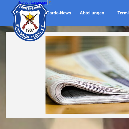
Direkt zum Seiteninhalt
Select Language
▼
Me
Startseite
Garde-News
Abteilungen
Termi