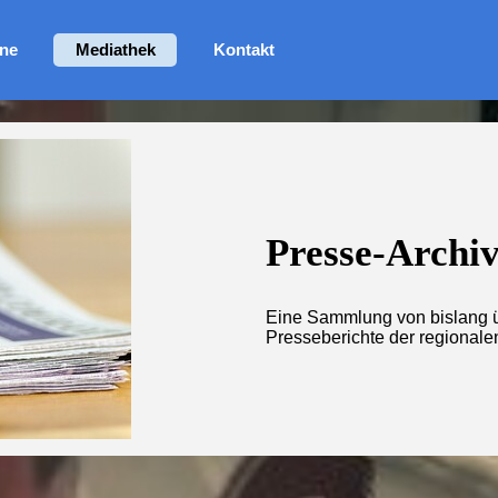
nü überspringen
ne
Mediathek
Kontakt
▼
▼
Presse-Archi
Eine Sammlung von bislang ü
Presseberichte der regional